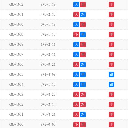
08071072
3+9+1=13
大
单
中
08071071
4+9+2=15
大
双
中
08071070
6+6+1=13
大
单
中
08071069
7+2+1=10
小
单
中
08071068
1+8+2=11
大
单
中
08071067
9+0+2=11
大
单
中
08071066
3+9+9=21
大
双
中
08071065
3+1+4=08
大
单
错
08071064
7+2+1=10
大
单
错
08071063
6+6+8=20
大
双
中
08071062
6+5+3=14
大
双
中
08071061
7+6+8=21
大
双
中
08071060
3+2+0=05
小
单
中