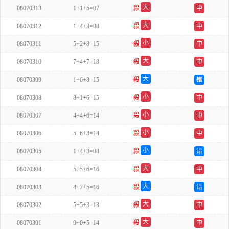
大
08070313
1+1+5=07
殺
中
单
大
08070312
1+4+3=08
殺
中
双
小
08070311
5+2+8=15
殺
中
单
大
08070310
7+4+7=18
殺
中
单
大
08070309
1+6+8=15
殺
错
单
小
08070308
8+1+6=15
殺
中
双
小
08070307
4+4+6=14
殺
中
双
小
08070306
5+6+3=14
殺
中
单
小
08070305
1+4+3=08
殺
错
双
大
08070304
5+5+6=16
殺
中
单
大
08070303
4+7+5=16
殺
错
双
大
08070302
5+5+3=13
殺
中
双
大
08070301
9+0+5=14
殺
中