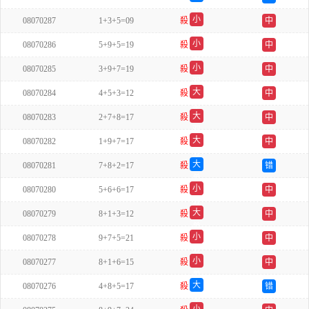
单
小
08070287
1+3+5=09
殺
中
双
小
08070286
5+9+5=19
殺
中
单
小
08070285
3+9+7=19
殺
中
双
大
08070284
4+5+3=12
殺
中
单
大
08070283
2+7+8=17
殺
中
双
大
08070282
1+9+7=17
殺
中
双
大
08070281
7+8+2=17
殺
错
单
小
08070280
5+6+6=17
殺
中
双
大
08070279
8+1+3=12
殺
中
单
小
08070278
9+7+5=21
殺
中
双
小
08070277
8+1+6=15
殺
中
单
大
08070276
4+8+5=17
殺
错
单