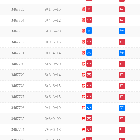
双
大
3467735
9+1+5=15
殺
中
双
小
3467734
3+4+5=12
殺
中
单
大
3467733
6+8+6=20
殺
错
双
小
3467732
0+9+6=15
殺
中
单
大
3467731
9+1+4=14
殺
错
双
小
3467730
5+6+9=20
殺
中
单
大
3467729
6+8+0=14
殺
中
单
小
3467728
6+3+6=15
殺
中
单
小
3467727
6+6+3=15
殺
中
单
小
3467726
9+1+0=10
殺
错
双
大
3467725
6+3+0=09
殺
中
单
小
3467724
7+5+6=18
殺
中
双