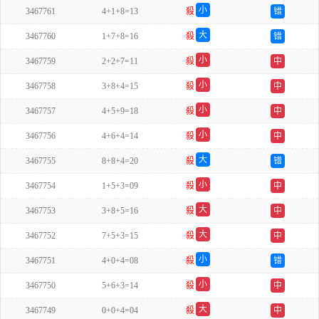
小
3467761
4+1+8=13
殺
错
单
大
3467760
1+7+8=16
殺
错
双
小
3467759
2+2+7=11
殺
中
双
小
3467758
3+8+4=15
殺
中
单
小
3467757
4+5+9=18
殺
中
双
小
3467756
4+6+4=14
殺
中
双
大
3467755
8+8+4=20
殺
错
双
小
3467754
1+5+3=09
殺
中
双
大
3467753
3+8+5=16
殺
中
单
大
3467752
7+5+3=15
殺
中
双
小
3467751
4+0+4=08
殺
错
双
小
3467750
5+6+3=14
殺
中
双
大
3467749
0+0+4=04
殺
中