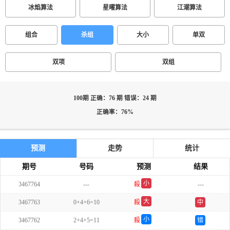
冰焰算法
星曜算法
江潮算法
组合
杀组
大小
单双
双项
双组
100期 正确：76 期 错误：24 期
正确率：76%
预测
走势
统计
期号
号码
预测
结果
小
3467764
---
殺
---
双
大
3467763
0+4+6=10
殺
中
双
小
3467762
2+4+5=11
殺
错
单