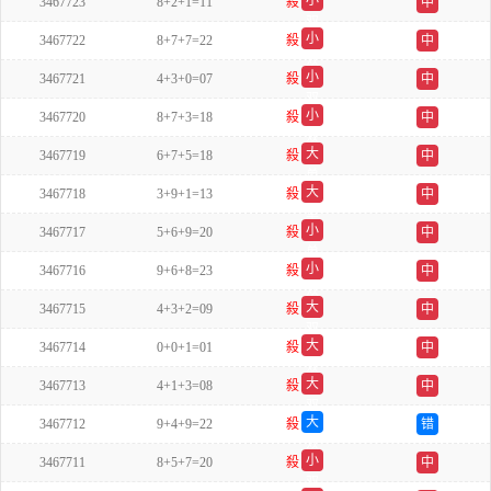
小
3467723
8+2+1=11
殺
中
双
小
3467722
8+7+7=22
殺
中
双
小
3467721
4+3+0=07
殺
中
双
小
3467720
8+7+3=18
殺
中
双
大
3467719
6+7+5=18
殺
中
单
大
3467718
3+9+1=13
殺
中
单
小
3467717
5+6+9=20
殺
中
单
小
3467716
9+6+8=23
殺
中
双
大
3467715
4+3+2=09
殺
中
双
大
3467714
0+0+1=01
殺
中
双
大
3467713
4+1+3=08
殺
中
双
大
3467712
9+4+9=22
殺
错
双
小
3467711
8+5+7=20
殺
中
双