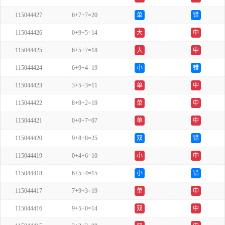
115044427
6+7+7=20
单
错
115044426
0+9+5=14
大
中
115044425
6+5+7=18
大
中
115044424
6+9+4=19
小
错
115044423
3+5+3=11
单
中
115044422
8+9+2=19
单
中
115044421
0+0+7=07
单
中
115044420
9+8+8=25
双
错
115044419
0+4+6=10
小
中
115044418
6+5+4=15
小
错
115044417
7+9+3=19
单
中
115044416
9+5+0=14
双
中