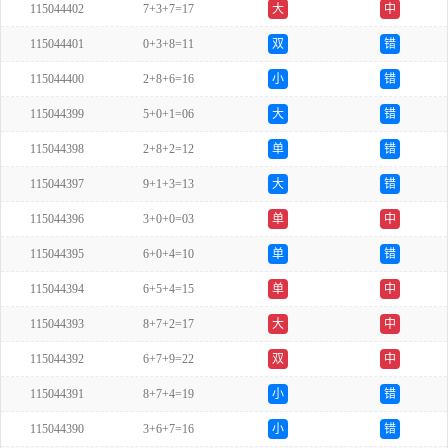
115044402
7+3+7=17
大
中
115044401
0+3+8=11
双
错
115044400
2+8+6=16
小
错
115044399
5+0+1=06
大
错
115044398
2+8+2=12
单
错
115044397
9+1+3=13
大
错
115044396
3+0+0=03
单
中
115044395
6+0+4=10
单
错
115044394
6+5+4=15
单
中
115044393
8+7+2=17
大
中
115044392
6+7+9=22
双
中
115044391
8+7+4=19
小
错
115044390
3+6+7=16
小
错