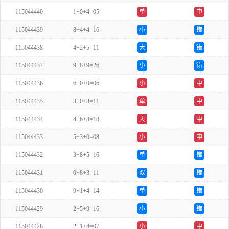
115044440
1+0+4=05
单
中
115044439
8+4+4=16
小
错
115044438
4+2+5=11
大
错
115044437
9+8+9=26
小
错
115044436
6+0+0=06
小
中
115044435
3+0+8=11
单
中
115044434
4+6+8=18
大
中
115044433
5+3+0=08
小
中
115044432
3+8+5=16
单
错
115044431
0+8+3=11
双
错
115044430
9+1+4=14
单
错
115044429
2+5+9=16
小
错
115044428
2+1+4=07
小
中