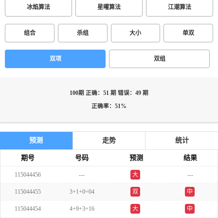
冰焰算法
星曜算法
江潮算法
组合
杀组
大小
单双
双项
双组
100期 正确：51 期 错误：49 期
正确率：51%
预测
走势
统计
期号
号码
预测
结果
115044456
---
大
---
115044455
3+1+0=04
双
中
115044454
4+9+3=16
大
中