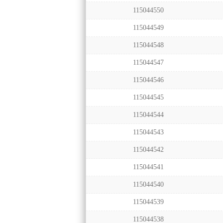
115044550
115044549
115044548
115044547
115044546
115044545
115044544
115044543
115044542
115044541
115044540
115044539
115044538