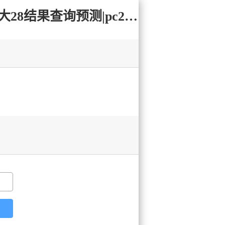
永久网址：28Yc.Com 加拿大2.8-加拿大28pc开奖官网网站|加拿大28结果查询预测|pc28加拿大官网|加拿大pc28开奖官网查询