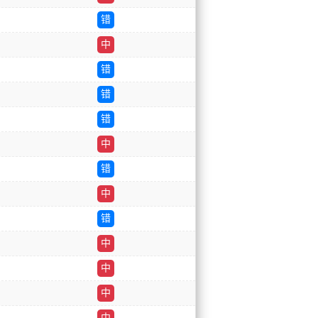
错
中
错
错
错
中
错
中
错
中
中
中
中