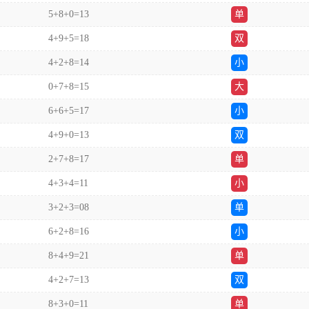
5+8+0=13
单
4+9+5=18
双
4+2+8=14
小
0+7+8=15
大
6+6+5=17
小
4+9+0=13
双
2+7+8=17
单
4+3+4=11
小
3+2+3=08
单
6+2+8=16
小
8+4+9=21
单
4+2+7=13
双
8+3+0=11
单