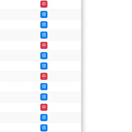
中
错
错
错
中
错
错
中
错
错
中
错
错