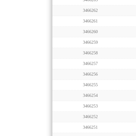
3466262
3466261
3466260
3466259
3466258
3466257
3466256
3466255
3466254
3466253
3466252
3466251