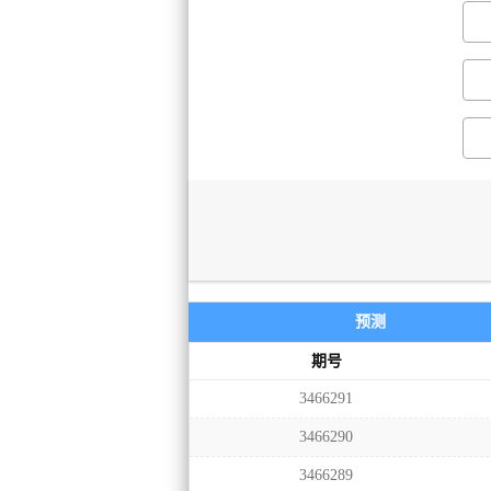
预测
期号
3466291
3466290
3466289