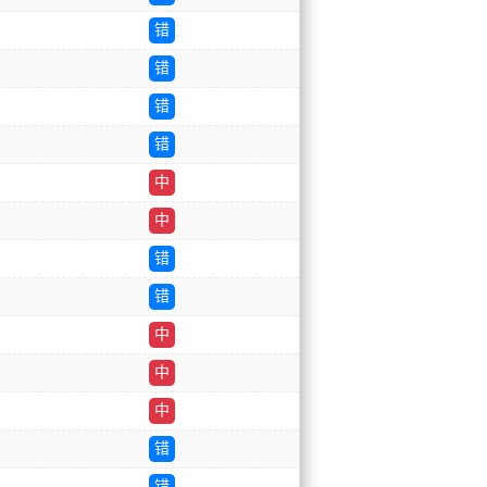
错
错
错
错
中
中
错
错
中
中
中
错
错