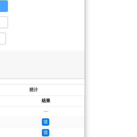
统计
结果
---
错
错