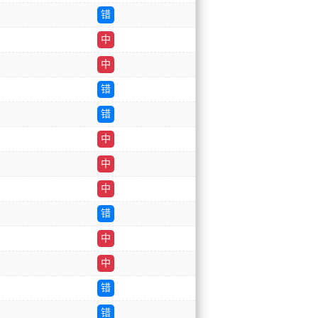
错
中
中
错
错
中
中
中
错
中
中
错
错