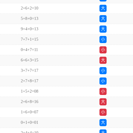
2+6+2=10
大
5+8+0=13
大
9+4+0=13
大
7+7+1=15
小
0+4+7=11
小
6+6+3=15
大
3+7+7=17
小
2+7+8=17
小
1+5+2=08
小
2+6+8=16
大
1+6+0=07
小
0+1+0=01
大
2+4+4=10
大