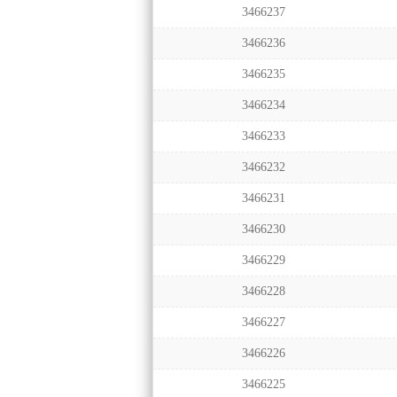
3466237
3466236
3466235
3466234
3466233
3466232
3466231
3466230
3466229
3466228
3466227
3466226
3466225