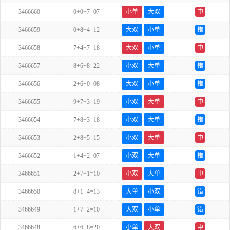
3466660
0+0+7=07
小单
大双
中
3466659
0+8+4=12
大双
小单
错
3466658
7+4+7=18
大双
小单
中
3466657
8+6+8=22
小双
大单
错
3466656
2+6+0=08
大双
小单
错
3466655
9+7+3=19
小双
大单
中
3466654
7+8+3=18
小双
大单
错
3466653
2+8+5=15
小双
大单
中
3466652
1+4+2=07
小双
大单
错
3466651
2+7+1=10
小双
大单
中
3466650
8+1+4=13
大单
小双
错
3466649
1+7+2=10
大双
小单
错
3466648
6+6+8=20
小单
大双
中