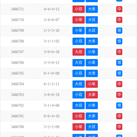
3466711
4+4+4=12
小双
大单
中
3466710
3+4+0=07
小单
大双
中
3466709
2+3+5=10
小单
大双
错
3466708
3+1+1=05
小双
大单
错
3466707
3+9+6=18
大双
小单
中
3466706
3+3+6=12
大双
小单
错
3466705
8+1+0=09
小双
大单
错
3466704
8+1+2=11
大双
小单
中
3466703
3+8+8=19
小双
大单
中
3466702
3+1+4=08
大双
小单
错
3466701
0+6+4=10
小双
大单
中
3466700
5+2+2=09
小单
大双
中