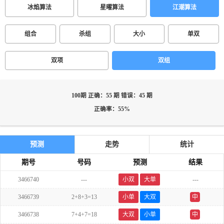
冰焰算法
星曜算法
江潮算法
组合
杀组
大小
单双
双项
双组
100期 正确：55 期 错误：45 期
正确率：55%
预测
走势
统计
期号
号码
预测
结果
3466740
---
小双
大单
---
3466739
2+8+3=13
小单
大双
中
3466738
7+4+7=18
大双
小单
中