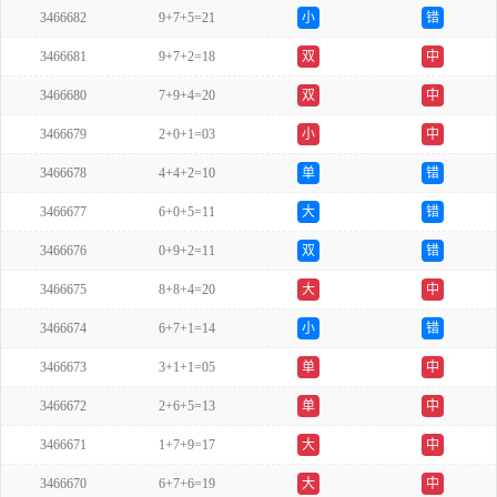
3466682
9+7+5=21
小
错
3466681
9+7+2=18
双
中
3466680
7+9+4=20
双
中
3466679
2+0+1=03
小
中
3466678
4+4+2=10
单
错
3466677
6+0+5=11
大
错
3466676
0+9+2=11
双
错
3466675
8+8+4=20
大
中
3466674
6+7+1=14
小
错
3466673
3+1+1=05
单
中
3466672
2+6+5=13
单
中
3466671
1+7+9=17
大
中
3466670
6+7+6=19
大
中