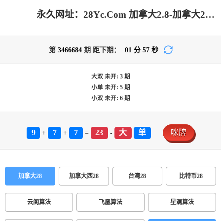
永久网址：28Yc.Com 加拿大2.8-加拿大28pc开奖官网网站|加拿大28结果查询预测|pc28加拿大官网|加拿大pc28开奖官网查询
第
3466684
期 距下期：
01
分
57
秒
大双
未开:
3
期
小单
未开:
5
期
小双
未开:
6
期
9
7
7
23
大
单
咪牌
+
+
=
-
加拿大28
加拿大西28
台湾28
比特币28
云阁算法
飞凰算法
星澜算法